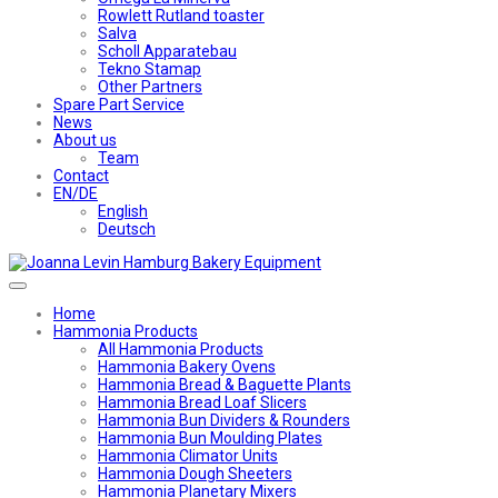
Rowlett Rutland toaster
Salva
Scholl Apparatebau
Tekno Stamap
Other Partners
Spare Part Service
News
About us
Team
Contact
EN/DE
English
Deutsch
Home
Hammonia Products
All Hammonia Products
Hammonia Bakery Ovens
Hammonia Bread & Baguette Plants
Hammonia Bread Loaf Slicers
Hammonia Bun Dividers & Rounders
Hammonia Bun Moulding Plates
Hammonia Climator Units
Hammonia Dough Sheeters
Hammonia Planetary Mixers