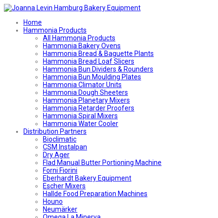
Home
Hammonia Products
All Hammonia Products
Hammonia Bakery Ovens
Hammonia Bread & Baguette Plants
Hammonia Bread Loaf Slicers
Hammonia Bun Dividers & Rounders
Hammonia Bun Moulding Plates
Hammonia Climator Units
Hammonia Dough Sheeters
Hammonia Planetary Mixers
Hammonia Retarder Proofers
Hammonia Spiral Mixers
Hammonia Water Cooler
Distribution Partners
Bioclimatic
CSM Instalpan
Dry Ager
Flad Manual Butter Portioning Machine
Forni Fiorini
Eberhardt Bakery Equipment
Escher Mixers
Hallde Food Preparation Machines
Houno
Neumärker
Omega La Minerva