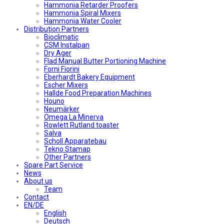
Hammonia Retarder Proofers
Hammonia Spiral Mixers
Hammonia Water Cooler
Distribution Partners
Bioclimatic
CSM Instalpan
Dry Ager
Flad Manual Butter Portioning Machine
Forni Fiorini
Eberhardt Bakery Equipment
Escher Mixers
Hallde Food Preparation Machines
Houno
Neumärker
Omega La Minerva
Rowlett Rutland toaster
Salva
Scholl Apparatebau
Tekno Stamap
Other Partners
Spare Part Service
News
About us
Team
Contact
EN/DE
English
Deutsch