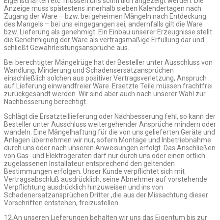
Eigenschaften etc. müssen uns schriftlich angezeigt werden. Die
Anzeige muss spätestens innerhalb sieben Kalendertagen nach
Zugang der Ware – bzw. bei geheimen Mängeln nach Entdeckung
des Mangels – bei uns eingegangen sei, andernfalls gilt die Ware
bzw. Lieferung als genehmigt. Ein Einbau unserer Erzeugnisse stellt
die Genehmigung der Ware als vertragsmäßige Erfüllung dar und
schließt Gewährleistungsansprüche aus.
Bei berechtigter Mängelrüge hat der Besteller unter Ausschluss von
Wandlung, Minderung und Schadensersatzansprüchen
einschließlich solchen aus positiver Vertragsverletzung, Anspruch
auf Lieferung einwandfreier Ware. Ersetzte Teile müssen frachtfrei
zurückgesandt werden. Wir sind aber auch nach unserer Wahl zur
Nachbesserung berechtigt.
Schlägt die Ersatzteillieferung oder Nachbesserung fehl, so kann der
Besteller unter Ausschluss weitergehender Ansprüche mindern oder
wandeln. Eine Mängelhaftung für die von uns gelieferten Geräte und
Anlagen übernehmen wir nur, sofern Montage und Inbetriebnahme
durch uns oder nach unseren Anweisungen erfolgt. Das Anschließen
von Gas- und Elektrogeräten darf nur durch uns oder einen örtlich
zugelassenen Installateur entsprechend den geltenden
Bestimmungen erfolgen. Unser Kunde verpflichtet sich mit
Vertragsabschluß ausdrücklich, seine Abnehmer auf vorstehende
Verpflichtung ausdrücklich hinzuweisen und ins von
Schadenersatzansprüchen Dritter ,die aus der Missachtung dieser
Vorschriften entstehen, freizustellen.
12.An unseren Lieferungen behalten wir uns das Eigentum bis zur