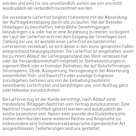
werden und sind für uns unverbindlich, sofern sie von uns nicht
ausdrücklich als verbindlich bezeichnet werden.
Die vereinbarte Lieferfrist beginnt frühestens mit der Absendung
der Auftragsbestätigung durch uns zu laufen. Hat der Besteller
Unterlagen zu beschaffen, behördliche Genehmigungen
beizubringen o.ä. oder hat er eine Anzahlung zu leisten, so beginnt
der Lauf der Lieferfrist erst mit dem Eingang der Unterlagen bzw.
Zahlung bei uns. Ist anstelle einer Lieferfrist ein bestimmter
Liefertermin vereinbart, so wird dieser in den zuvor genannten Fällen
entsprechend hinausgeschoben. Die Lieferfrist ist eingehalten, wenn
bis zu ihrem Ablauf der Liefergegenstand das Werk verlassen hat
oder die Versandbereitschaft mitgeteilt ist. Betriebsstörungen in
eigenem Werk oder in fremden Betrieben, die auf Rohstoffmangel,
Stromsperre, Streik, Aussperrung, Verzögerung in der Anlieferung
wesentlicher Roh- und Baustoffe oder sonstige Ereignisse
zurückgehen, befreien uns von der Einhaltung bestimmt
vereinbarter Lieferfristen und berechtigen uns, vom Auftrag ganz
oder teilweise zurückzutreten.
Bei Lieferverzug ist der Kunde berechtigt, nach Ablauf einer
mindestens 30tägigen Nachfrist vom Vertrag zurückzutreten. Eine
Nachfrist muss schriftlich gesetzt werden und ausdrücklich als
solche bezeichnet sein. Neben oder anstelle des Rücktrittsrechts
stehen dem Kunden keine weiteren Rechte und Ansprüche zu;
insbesondere sind Schadensersatzansprüche irgendwelcher Art
ausgeschlossen; Teillieferungen sind uns gestattet.