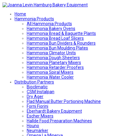
Home
Hammonia Products
All Hammonia Products
Hammonia Bakery Ovens
Hammonia Bread & Baguette Plants
Hammonia Bread Loaf Slicers
Hammonia Bun Dividers & Rounders
Hammonia Bun Moulding Plates
Hammonia Climator Units
Hammonia Dough Sheeters
Hammonia Planetary Mixers
Hammonia Retarder Proofers
Hammonia Spiral Mixers
Hammonia Water Cooler
Distribution Partners
Bioclimatic
CSM Instalpan
Dry Ager
Flad Manual Butter Portioning Machine
Forni Fiorini
Eberhardt Bakery Equipment
Escher Mixers
Hallde Food Preparation Machines
Houno
Neumärker
Omega La Minerva