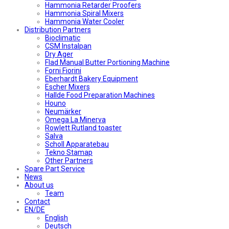
Hammonia Retarder Proofers
Hammonia Spiral Mixers
Hammonia Water Cooler
Distribution Partners
Bioclimatic
CSM Instalpan
Dry Ager
Flad Manual Butter Portioning Machine
Forni Fiorini
Eberhardt Bakery Equipment
Escher Mixers
Hallde Food Preparation Machines
Houno
Neumärker
Omega La Minerva
Rowlett Rutland toaster
Salva
Scholl Apparatebau
Tekno Stamap
Other Partners
Spare Part Service
News
About us
Team
Contact
EN/DE
English
Deutsch