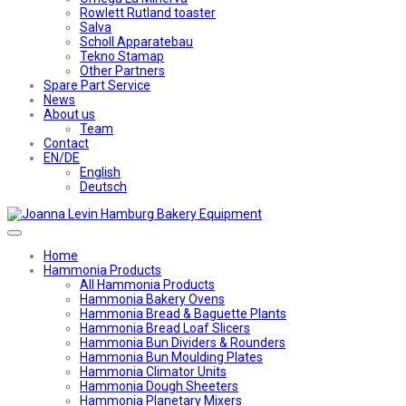
Rowlett Rutland toaster
Salva
Scholl Apparatebau
Tekno Stamap
Other Partners
Spare Part Service
News
About us
Team
Contact
EN/DE
English
Deutsch
Home
Hammonia Products
All Hammonia Products
Hammonia Bakery Ovens
Hammonia Bread & Baguette Plants
Hammonia Bread Loaf Slicers
Hammonia Bun Dividers & Rounders
Hammonia Bun Moulding Plates
Hammonia Climator Units
Hammonia Dough Sheeters
Hammonia Planetary Mixers