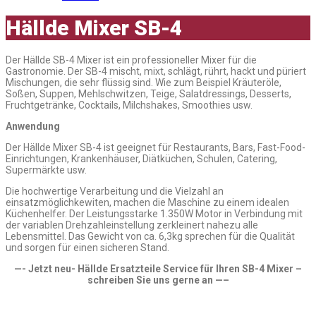
Hällde Mixer SB-4
Der Hällde SB-4 Mixer ist ein professioneller Mixer für die
Gastronomie. Der SB-4 mischt, mixt, schlägt, rührt, hackt und püriert
Mischungen, die sehr flüssig sind. Wie zum Beispiel Kräuteröle,
Soßen, Suppen, Mehlschwitzen, Teige, Salatdressings, Desserts,
Fruchtgetränke, Cocktails, Milchshakes, Smoothies usw.
Anwendung
Der Hällde Mixer SB-4 ist geeignet für Restaurants, Bars, Fast-Food-
Einrichtungen, Krankenhäuser, Diätküchen, Schulen, Catering,
Supermärkte usw.
Die hochwertige Verarbeitung und die Vielzahl an
einsatzmöglichkewiten, machen die Maschine zu einem idealen
Küchenhelfer. Der Leistungsstarke 1.350W Motor in Verbindung mit
der variablen Drehzahleinstellung zerkleinert nahezu alle
Lebensmittel. Das Gewicht von ca. 6,3kg sprechen für die Qualität
und sorgen für einen sicheren Stand.
—- Jetzt neu- Hällde Ersatzteile Service für Ihren SB-4 Mixer –
schreiben Sie uns gerne an —–